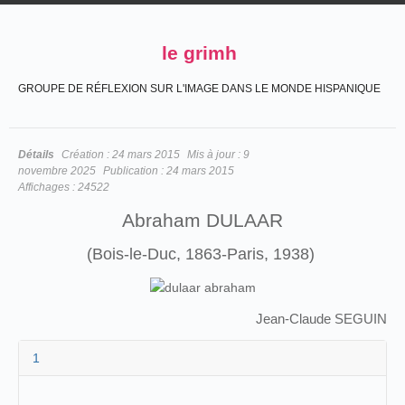
le grimh
GROUPE DE RÉFLEXION SUR L'IMAGE DANS LE MONDE HISPANIQUE
Détails
Création :
24 mars 2015
Mis à jour :
9
novembre 2025
Publication :
24 mars 2015
Affichages :
24522
Abraham DULAAR
(Bois-le-Duc, 1863-Paris, 1938)
Jean-Claude SEGUIN
1