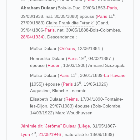
Abraham Dulaar
(Bois-le-Duc, 09/06/1863-
Paris
,
e
09/03/1938. nat. 30/05/1888) épouse (
Paris
11
,
27/09/1883)
Claire Frank dite "Vrank"
(Gand,
09/04/1866-
Paris
. nat. 30/05/1888-Bois-Colombes,
28/04/1934
). Descendance :
Moïse Dulaar (
Orléans
, 12/06/1884-)
e
Henredika Dulaar (
Paris
19
, 04/03/1887-)
épouse (
Rouen
, 10/03/1908) Armand Szczupak.
e
Moïse Dulaar
(
Paris
11
, 30/01/1889-
La Havane
e
[1955]) épouse (
Paris
16
, 19/05/1926)
Augustine, Blanche Lecomte
Elisabeth Dulaar (
Reims
, 17/04/1890-Fontaine-
lès-Dijon, 29/07/1983) épouse (Bois-Colombe,
14/03/1922) Marc Woudhuysen
Jérémie dit "Jérôme" Dulaar
(
Liège
, 31/05/1867-
e
Lyon
4
,
21/08/1946
; naturalisé le 18/09/1889)