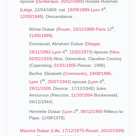
épouse (
Dunkerque
,
20/02/1889
)
Rosalie Huisman
e
(
Liège
, 12/04/1869. nat.
18/09/1889
-
Lyon
4
,
12/03/1948
). Descendance :
e
Moïse Dulaar (
Rouen
,
15/11/1889
-
Paris
12
,
21/05/1899
).
Emmanuel, Abraham Dulaar (
Dieppe
,
e
29/11/1892
-
Lyon
4
,
11/02/1973
) épouse (
Nice
,
02/02/1933
) Alice, Geneviève, Claudine Couïssy
(Capestang,
01/01/1905
-Pessac, 1988).
Berthe, Elisabeth (
Commentry
,
19/08/1895
-
er
e
Lyon
1
,
25/07/1943
) épouse (
Lyon
4
,
29/11/1928
. Divorce : 17/12/1940) Jules
Amouroux (Rieucros,
11/10/1894
-Buckenwald,
04/12/1944).
e
Henriette Dulaar (
Lyon
2
,
08/12/1900
-Rillieux-la-
Pape, 11/08/1978).
Maurice Dulaar
(
Lille
,
17/12/1875
-
Rouen
,
10/10/1939
)