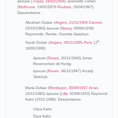
épouse (
Troyes
,
16/02/1904
) Jeannette Cohen
(
Mulhouse
, 19/02/1879-
Roubaix
, 26/04/1967).
Descendance :
Abraham Dulaar (
Angers
,
21/11/1904
-
Cannes
,
15/10/1983) épouse (
Nancy
, 09/06/1936)
Raymonde, Renée, Oureïda Saadoun.
e
Sarah Dulaar (
Angers
,
09/11/1905
-
Paris
12
,
18/05/1998)
épouse (
Rouen
, 20/11/1940) Jonas
Rosenschein dit Hortig.
épouse (
Rouen
, 06/11/1947) Arcady
Stotchyk.
Maria Dulaar (
Montluçon
,
30/09/1907
-
Arras
,
16/11/1983) épouse (
Lille
, 02/08/1933) Raymond
Kahn (1910-1986). Descendance :
Clara Kahn
Dora Kahn