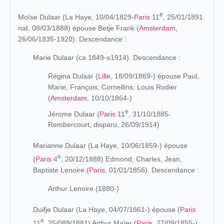
e
Moïse Dulaar (La Haye, 10/04/
1829-
Paris
11
, 25/01/1891.
nat. 08/03/1888) épouse Betje Frank (
Amsterdam
,
26/06/1835-
1920). Descendance :
Marie Dulaar (
ca 1849-≤1914).
Descendance
:
Régina Dulaar (
Lille
, 18/09/1869-) épouse Paul,
Marie, François, Cornellins, Louis Rodier
(
Amsterdam
, 10/10/1864-)
e
Jérome Dulaar (
Paris
11
, 31/10/1885-
Rembercourt, disparu, 26/09/1914)
Marianne Dulaar (La Haye, 10/06/1859-) épouse
e
(
Paris
4
, 20/12/1888) Edmond, Charles, Jean,
Baptiste Lenoire (
Paris
, 01/01/1856). Descendance :
Arthur Lenoire (1880-)
Duifje Dulaar (La Haye, 04/07/1861-) épouse (
Paris
e
11
, 25/089/1881) Arthur Maïer (
Paris
, 27/09/1855-).