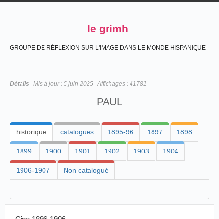
le grimh
GROUPE DE RÉFLEXION SUR L'IMAGE DANS LE MONDE HISPANIQUE
Détails
Mis à jour :
5 juin 2025
Affichages :
41781
PAUL
historique
catalogues
1895-96
1897
1898
1899
1900
1901
1902
1903
1904
1906-1907
Non catalogué
Cine 1896-1906