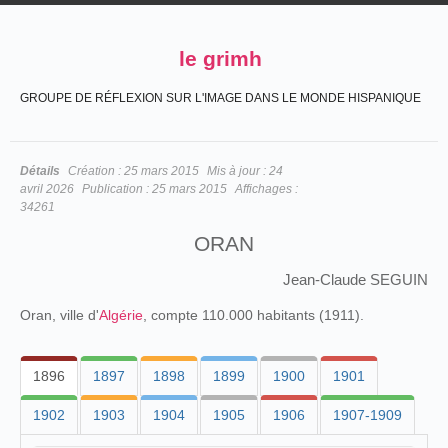
le grimh
GROUPE DE RÉFLEXION SUR L'IMAGE DANS LE MONDE HISPANIQUE
Détails
Création :
25 mars 2015
Mis à jour :
24
avril 2026
Publication :
25 mars 2015
Affichages :
34261
ORAN
Jean-Claude SEGUIN
Oran, ville d'
Algérie
, compte 110.000 habitants (1911).
1896
1897
1898
1899
1900
1901
1902
1903
1904
1905
1906
1907-1909