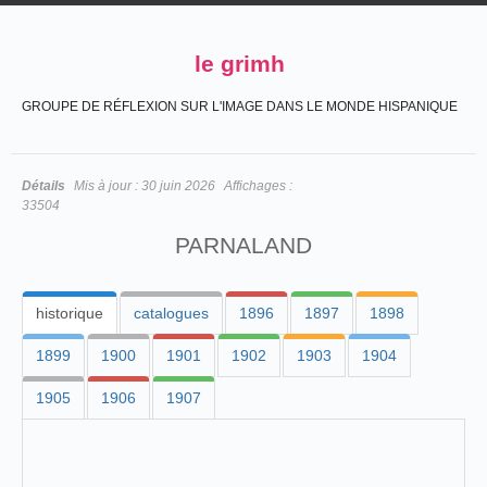
le grimh
GROUPE DE RÉFLEXION SUR L'IMAGE DANS LE MONDE HISPANIQUE
Détails
Mis à jour :
30 juin 2026
Affichages :
33504
PARNALAND
historique
catalogues
1896
1897
1898
1899
1900
1901
1902
1903
1904
1905
1906
1907