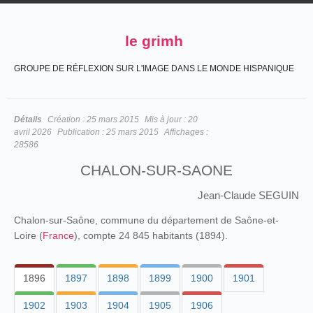
le grimh
GROUPE DE RÉFLEXION SUR L'IMAGE DANS LE MONDE HISPANIQUE
Détails
Création :
25 mars 2015
Mis à jour :
20
avril 2026
Publication :
25 mars 2015
Affichages :
28586
CHALON-SUR-SAONE
Jean-Claude SEGUIN
Chalon-sur-Saône, commune du département de Saône-et-
Loire (
France
), compte 24 845 habitants (1894).
1896
1897
1898
1899
1900
1901
1902
1903
1904
1905
1906