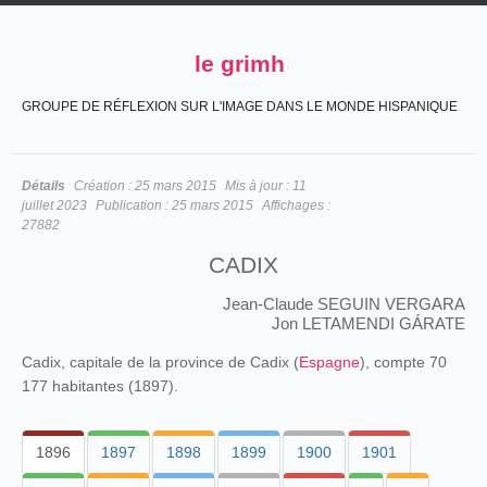
le grimh
GROUPE DE RÉFLEXION SUR L'IMAGE DANS LE MONDE HISPANIQUE
Détails
Création :
25 mars 2015
Mis à jour :
11
juillet 2023
Publication :
25 mars 2015
Affichages :
27882
CADIX
Jean-Claude SEGUIN VERGARA
Jon LETAMENDI GÁRATE
Cadix, capitale de la province de Cadix (
Espagne
), compte 70
177 habitantes (1897).
1896
1897
1898
1899
1900
1901