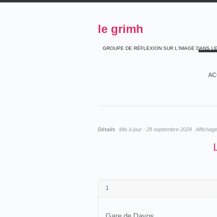
le grimh
GROUPE DE RÉFLEXION SUR L'IMAGE DANS L
AC
Détails
Mis à jour :
28 septembre 2024
Affichag
1
Gare de Davos