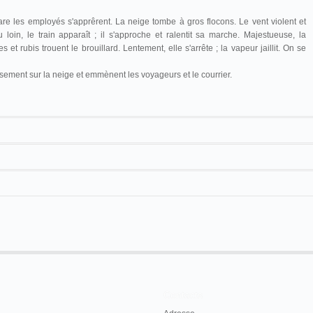
are les employés s'apprêrent. La neige tombe à gros flocons. Le vent violent et
u loin, le train apparaît ; il s'approche et ralentit sa marche. Majestueuse, la
 et rubis trouent le brouillard. Lentement, elle s'arrête ; la vapeur jaillit. On se
usement sur la neige et emmènent les voyageurs et le courrier.
[
Léon
y
Gaumont
]
16 m
pin Français a eu lieu le 11 avril 1905 avec toute la
 brillant cadre des salons du Palais d'Orsay, sous la
président du Club.
Contacts
la façon la plus heureuse, grâce au cinématographe de