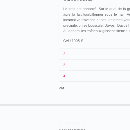
Le train est annoncé. Sur le quai de la g
âpre la fait tourbillonner sous le hall. A
locomotive s'avance et ses lanternes vertes
précipite, on se bouscule. Davos ! Davos !
Au dehors, les traîneaux glissent silencie
GAU 1905-S
2
3
1
Gaumont
875
4
2
n.c.
14/04/1905
France
,
Paris
, Palais d'Orsa
3
[12/1904]-03/1905
Pat
4
Suisse
, Davos
BANQUET ANNUEL
Le banquet annuel du Club Al
solennité désirable, dans le
présidence de M. E. Caron, 
[...]
En savoir plus
La soirée s'est terminée de 