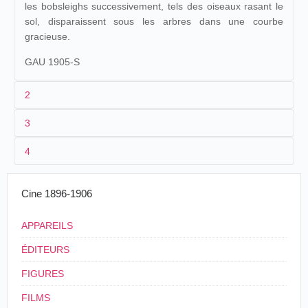
les bobsleighs successivement, tels des oiseaux rasant le
sol, disparaissent sous les arbres dans une courbe
gracieuse.
GAU 1905-S
2
3
1
Gaumont
874
4
2
n.c.
Louis
21/04/1905
Suisse
.
Lausanne
Bosbleights
Praiss
3
[12/1904]-03/1905
30 m
Cine 1896-1906
Courses de
4
Suisse
,
Saint-Moritz
Bioscope
22/04/1906
Suisse
,
Genève
bobsleighs à
américain
APPAREILS
St-Moritz
ÉDITEURS
FIGURES
FILMS