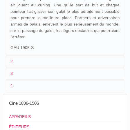
air jouent au curling. Une quille sert de but et chaque
pointeur fait glisser son galet le plus adroitement possible
pour prendre la meilleure place. Partners et adversaires
armés de balais, enlèvent le plus sérieusement du monde,
sur le passage du galet, les légers obstacles qui pourraient
l'arrêter.
GAU 1905-S
2
3
1
Gaumont
870
4
2
n.c.
Louis
Jeu de
21/04/1905
Suisse
.
Lausanne
Praiss
Curling
3
[12/1904]-03/1905
25 m
Cine 1896-1906
4
Suisse
, Saint-Moritz
APPAREILS
ÉDITEURS