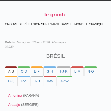
le grimh
GROUPE DE RÉFLEXION SUR L'IMAGE DANS LE MONDE HISPANIQUE
Détails
Mis à jour :
13 avril 2026
Affichages :
33939
BRÉSIL
A-B
C-D
E-F
G-H
I-J-K
L-M
N-O
P-Q
R-S
T-U
V-W
X-Y-Z
Antonina
(PARANÁ)
Aracaju
(SERGIPE)