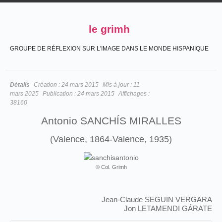
le grimh
GROUPE DE RÉFLEXION SUR L'IMAGE DANS LE MONDE HISPANIQUE
Détails
Création :
24 mars 2015
Mis à jour :
11
mars 2025
Publication :
24 mars 2015
Affichages :
38160
Antonio SANCHÍS MIRALLES
(Valence, 1864-Valence, 1935)
© Col. Grimh
Jean-Claude SEGUIN VERGARA
Jon LETAMENDI GÁRATE