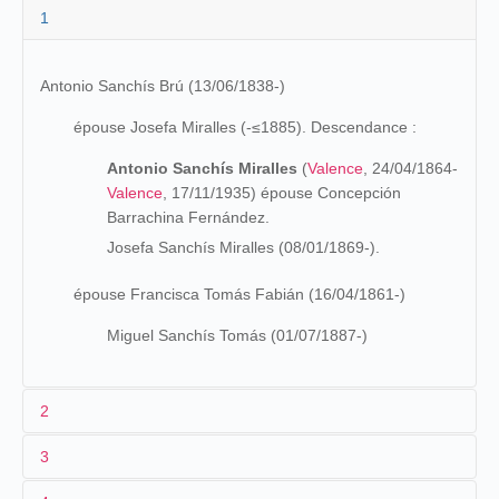
1
Antonio Sanchís Brú (13/06/1838-)
épouse Josefa Miralles (-≤1885). Descendance :
Antonio Sanchís Miralles
(
Valence
, 24/04/1864-
Valence
, 17/11/1935) épouse Concepción
Barrachina Fernández.
Josefa Sanchís Miralles (08/01/1869-).
épouse Francisca Tomás Fabián (16/04/1861-)
Miguel Sanchís Tomás (01/07/1887-)
2
3
HIjo de un abañil, Antonio Sanchís ejerce la profesión de