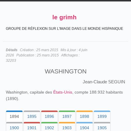
le grimh
GROUPE DE RÉFLEXION SUR L'IMAGE DANS LE MONDE HISPANIQUE
Détails
Création :
25 mars 2015
Mis à jour :
4 juin
2026
Publication :
25 mars 2015
Affichages :
32203
WASHINGTON
Jean-Claude SEGUIN
Washington, capitale des
États-Unis
, compte 188.932 habitants
(1890).
1894
1895
1896
1897
1898
1899
1900
1901
1902
1903
1904
1905