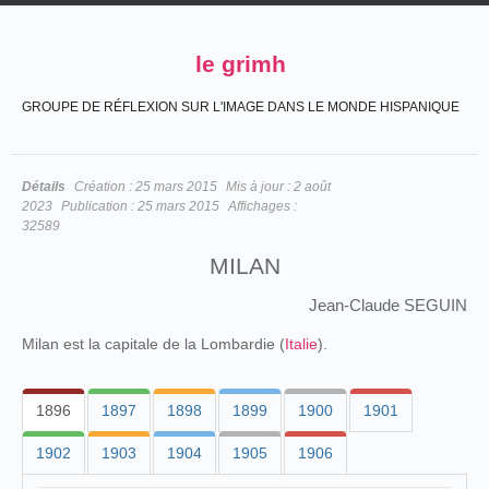
le grimh
GROUPE DE RÉFLEXION SUR L'IMAGE DANS LE MONDE HISPANIQUE
Détails
Création :
25 mars 2015
Mis à jour :
2 août
2023
Publication :
25 mars 2015
Affichages :
32589
MILAN
Jean-Claude SEGUIN
Milan est la capitale de la Lombardie (
Italie
).
1896
1897
1898
1899
1900
1901
1902
1903
1904
1905
1906