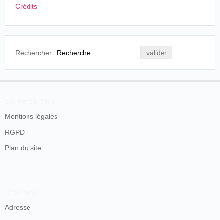
señores que llevan el curioso invento, por ellos
Crédits
perfeccionado, encuentren facilidades para
darnos a conocer su aparato que seguramente
llamaría la atención, particularmente entre las
personas cultas y aficionadas a los adelantos de
la ciencia.
Rechercher
La Rioja, Logroño, lunes 16 de noviembre de
1896, p. 2.
Procedente de
Pamplona
,
Alberto Durán
se dispone a
En savoir plus
presentar su Kinematógrafo. El estreno previsto para
Mentions légales
el 17 de noviembre se tiene que posponer por falta de
luz, aunque el resto del espectáculo se presenta
RGPD
normalmente:
Plan du site
TEATRO
Entre el anuncio de La Dolores y la novedad del
Kinematógrafo, fueron aliciente bastante para
Contacts
llenar el teatro, teniendo que volverse a sus
casas los que dejaron para última hora el tomar
Adresse
localidad.