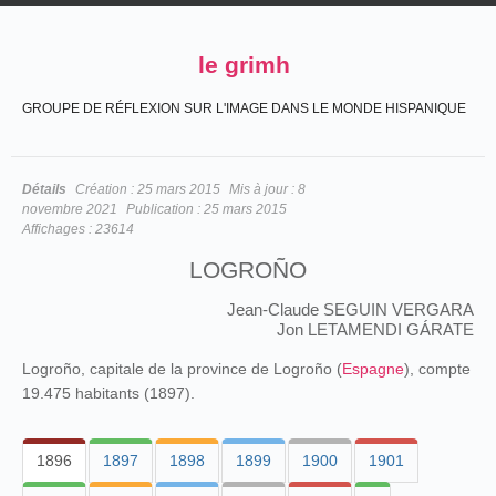
le grimh
GROUPE DE RÉFLEXION SUR L'IMAGE DANS LE MONDE HISPANIQUE
Détails
Création :
25 mars 2015
Mis à jour :
8
novembre 2021
Publication :
25 mars 2015
Affichages :
23614
LOGROÑO
Jean-Claude SEGUIN VERGARA
Jon LETAMENDI GÁRATE
Logroño, capitale de la province de Logroño (
Espagne
), compte
19.475 habitants (1897).
1896
1897
1898
1899
1900
1901