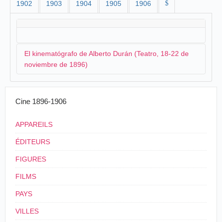
1902
1903
1904
1905
1906
$
El kinematógrafo de Alberto Durán (Teatro, 18-22 de
noviembre de 1896)
A mediados de noviembre, se anuncia la próxima
Cine 1896-1906
llegada de un cinematógrafo:
APPAREILS
Es posible que en breve, si se arreglan las
condiciones con el empresario del teatro,
ÉDITEURS
podamos ver en Logroño un espectáculo nuevo y
recientemente descubierto.
FIGURES
Nos referimos al cinematógrafo, o sea la
FILMS
fotografía del movimiento, en virtud del cual
puede reproducirse de un modo perfecto a la
PAYS
vista, las evoluciones de un ejército, la marcha
de un tren, una escena de baile, etc.
VILLES
Mucho nos complacerá que los entendidos