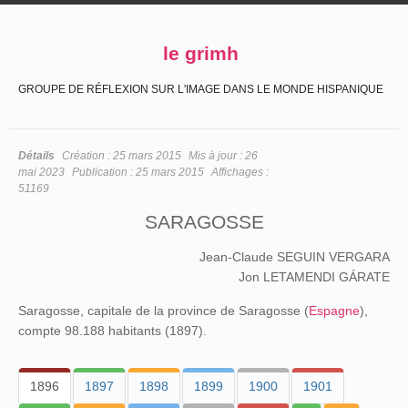
le grimh
GROUPE DE RÉFLEXION SUR L'IMAGE DANS LE MONDE HISPANIQUE
Détails
Création :
25 mars 2015
Mis à jour :
26
mai 2023
Publication :
25 mars 2015
Affichages :
51169
SARAGOSSE
Jean-Claude SEGUIN VERGARA
Jon LETAMENDI GÁRATE
Saragosse, capitale de la province de Saragosse (
Espagne
),
compte 98.188 habitants (1897).
1896
1897
1898
1899
1900
1901