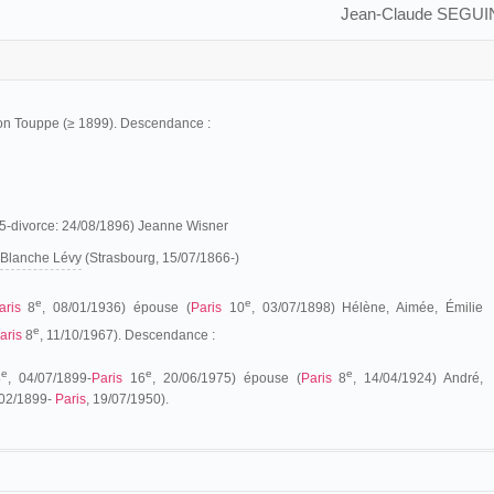
Jean-Claude SEGUI
on Touppe (≥ 1899). Descendance :
5-divorce: 24/08/1896) Jeanne Wisner
Blanche Lévy
(Strasbourg, 15/07/1866-)
e
e
aris
8
, 08/01/1936)
épouse (
Paris
10
, 0
3/07/1898)
Hélène, Aimée, Émilie
e
aris
8
, 11/10/1967). Descendance :
e
e
e
8
, 04/07/1899
-
Paris
16
, 20/06/1975) épouse (
Paris
8
, 14/04/1924) André,
/02/1899-
Paris
, 19/07/1950).