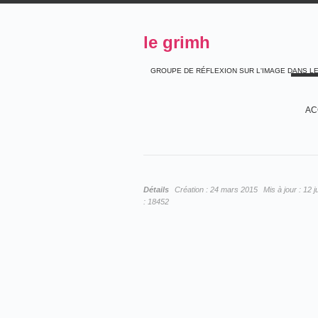
le grimh
GROUPE DE RÉFLEXION SUR L'IMAGE DANS L
AC
Détails
Création :
24 mars 2015
Mis à jour :
12 j
:
18452