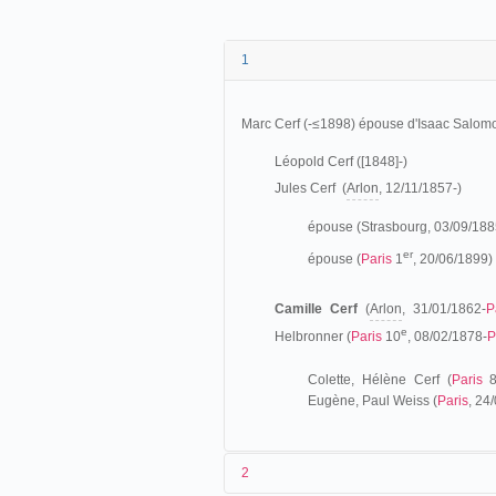
1
Marc Cerf
(-≤1898) épouse d'Isaac Salom
Léopold Cerf ([1848]-)
Jules Cerf
(
Arlon
, 12/11/1857-)
épouse (Strasbourg, 03/09/188
er
épouse
(
Paris
1
, 20/06/1899)
Camille Cerf
(
Arlon
, 31/01/1862-
P
e
Helbronner
(
Paris
10
, 08/02/1878-
P
Colette, Hélène Cerf (
Paris
Eugène, Paul Weiss (
Paris
, 24
2