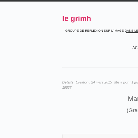
le grimh
GROUPE DE RÉFLEXION SUR L'IMAGE DANS L
AC
Détails
Création :
24 mars 2015
Mis à jour :
1 ju
19537
Ma
(Gra