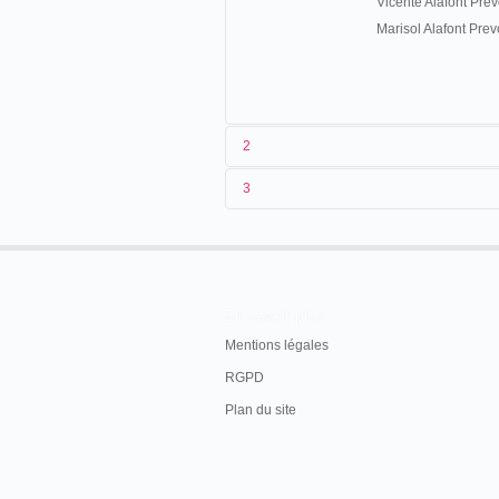
Vicente Alafont Prev
Marisol Alafont Prevo
2
3
Mariano Belío Gonzalvo, hijo de Mariano, 
de 1880. Un documento oficial permite com
08/1880
Espa
08/1881
Espa
Mariano Belio Gonzalvo murió en 1899 en B
estaba casado con Victoria Gracia Gracia, ten
08/1882
Espa
En savoir plus
Don Mariano, Dona Dolores y Don Manuel, y q
>14/11/1885
Espa
Mentions légales
descendientes legitimos y naturales del difunto
y madre aragonesa, y si bien había nacido acc
<01>/05/1888
Espa
RGPD
razón de la carrera de su padre; que a los po
>23/05/1891
Espa
Plan du site
constantemente con su familia; que en Zarago
Gracia siendo también aragonesa y de Zaragoza,
08/1891
Espa
trasladó al lado de sus hijos y viajó con ellos 
<29>/05/1893
Espa
la industria ambulante de exhibición de figura
cinematograficos".