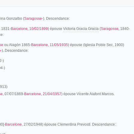
ina Gonzalbo (
Saragosse
-). Descendance:
, 1831-
Barcelone
,
10/02/1899
) épouse
Victoria Gracia Gracia
(
Saragosse
, 1840-
ce:
se
ou Alagón 1865-
Barcelone
,
11/05/1935
) épouse (Iglesia Poble Sec, 1900)
o
-). Descendance:
2-)
4-)
1913)
se
, 07/07/1869-
Barcelone
,
21/04/1957
) épouse Vicente Alafont Marcos.
00]-
Barcelone
, 27/02/1948) épouse Clementina Prevosti. Descendance: