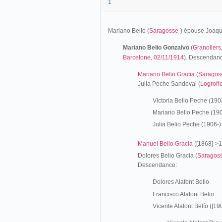
1
Mariano Belio (
Saragosse
-) épouse Joaqu
Mariano Belio Gonzalvo
(
Granollers
Barcelone
,
02/11/1914
). Descendan
Mariano Belio Gracia
(
Saragos
Julia Peche Sandoval (
Logroñ
Victoria Belio Peche (190
Mariano Belio Peche (190
Julia Belio Peche (1906-)
Manuel Belio Gracia
([1868]->
Dolores Belio Gracia (
Saragos
Descendance:
Dolores Alafont Belio
Francisco Alafont Belio
Vicente Alafont Belío ([19