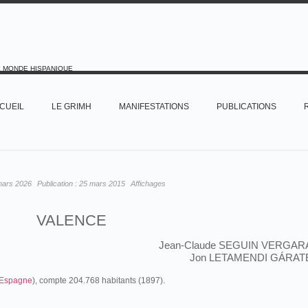
E MONDE HISPANIQUE
CUEIL
LE GRIMH
MANIFESTATIONS
PUBLICATIONS
mars 2026
Publication :
25 mars 2015
Affichages
VALENCE
Jean-Claude SEGUIN VERGAR
Jon LETAMENDI GÁRAT
Espagne
), compte 204.768 habitants (1897).