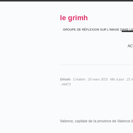
le grimh
GROUPE DE RÉFLEXION SUR L'IMAGE DANS L
AC
Détails
Création :
25 mars 2015
Mis à jour :
21 
:
44473
Valence, capitale de la province de Valence (