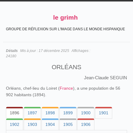
le grimh
GROUPE DE RÉFLEXION SUR L'IMAGE DANS LE MONDE HISPANIQUE
Détails
Mis à jour :
17 décembre 2025
Affichages :
24180
ORLÉANS
Jean-Claude SEGUIN
Orléans, chef-lieu du Loiret (
France
), a une population de 56
902 habitants (1894).
1896
1897
1898
1899
1900
1901
1902
1903
1904
1905
1906