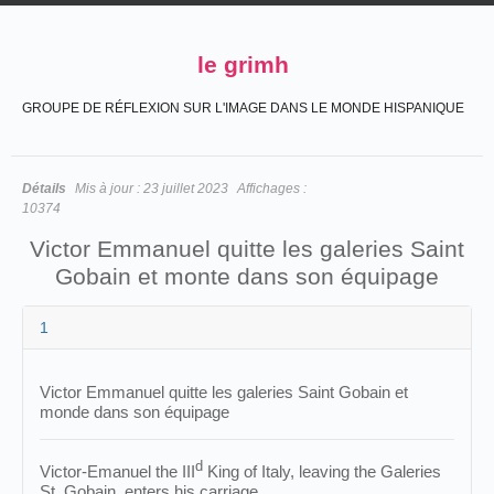
le grimh
GROUPE DE RÉFLEXION SUR L'IMAGE DANS LE MONDE HISPANIQUE
Détails
Mis à jour :
23 juillet 2023
Affichages :
10374
Victor Emmanuel quitte les galeries Saint
Gobain et monte dans son équipage
1
Victor Emmanuel quitte les galeries Saint Gobain et
monde dans son équipage
d
Victor-Emanuel the III
King of Italy, leaving the Galeries
St. Gobain, enters his carriage.