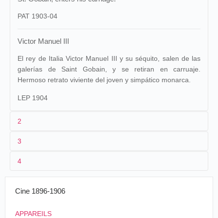
PAT 1903-04
Victor Manuel III
El rey de Italia Victor Manuel III y su séquito, salen de las
galerías de Saint Gobain, y se retiran en carruaje.
Hermoso retrato viviente del joven y simpático monarca.
LEP 1904
2
3
1
Pathé
922
Lepage
922
4
2
n.c.
3
≤ 05/1903
20 m/50 ft
Cine 1896-1906
4
APPAREILS