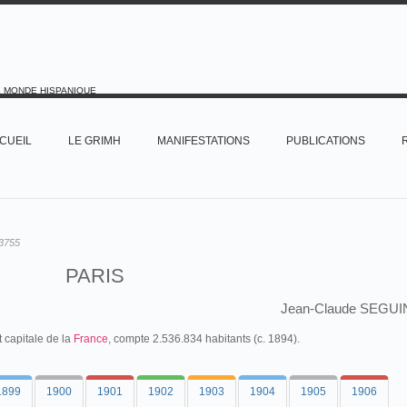
E MONDE HISPANIQUE
CUEIL
LE GRIMH
MANIFESTATIONS
PUBLICATIONS
3755
PARIS
Jean-Claude SEGUI
t capitale de la
France
, compte 2.536.834 habitants (c. 1894).
1899
1900
1901
1902
1903
1904
1905
1906