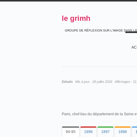
le grimh
GROUPE DE RÉFLEXION SUR L'IMAGE DANS L
AC
Détails
Mis à jour :
26 juillet 2026
Affichages :
11
Paris, chef-lieu du département de la Seine e
94-95
1896
1897
1898