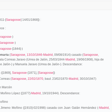
811-[
Saragosse
] 14/01/1868]) :
ce :
ragosse
-)
Saragosse
-)
ragosse
-[1844]-)
omarta
(
Saragosse
,
13/10/1846
-
Madrid
, 09/08/1914) casado (
Saragosse
,
ala Correas Jaravo (Urrea de Jalón, 25/03/1844-
Madrid
, 19/06/1908), hija de
de Jalón-) y Manuela Jaravo (Urrea de Jalón-). Descendance:
([1869],
Saragosse
-[1871], [
Saragosse
])
orreas (
Saragosse
,
22/02/1870
, baut. 23/02/1870-
Madrid
, 30/10/1947)
on Marcén
 Moñino López ([1877]-
Madrid
, 19/10/1944). Descendance:
Moñino
 Jimeno Moñino ([1910]-02/1998) casada con Juan Galán Hernández (-
Madrid
,