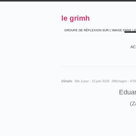
le grimh
GROUPE DE RÉFLEXION SUR L'IMAGE DANS L
AC
Détails
Mis à jour :
15 juin 2026
Affichages :
470
Edua
(Z