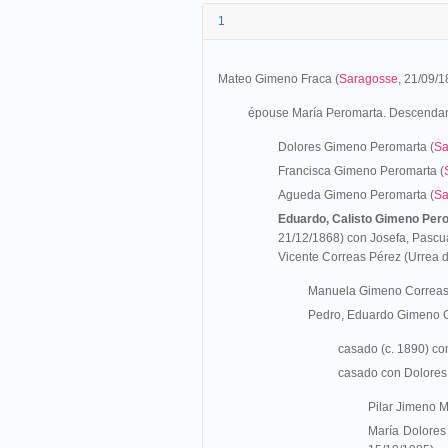
1
Mateo Gimeno Fraca (
Saragosse
, 21/09/1
épouse María Peromarta. Descendan
Dolores Gimeno Peromarta (
Sa
Francisca Gimeno Peromarta (
Agueda Gimeno Peromarta (
Sa
Eduardo, Calisto Gimeno Per
21/12/1868) con Josefa, Pascu
Vicente Correas Pérez (Urrea 
Manuela Gimeno Correas 
Pedro, Eduardo Gimeno C
casado (c. 1890) c
casado con Dolores
Pilar Jimeno 
María Dolores