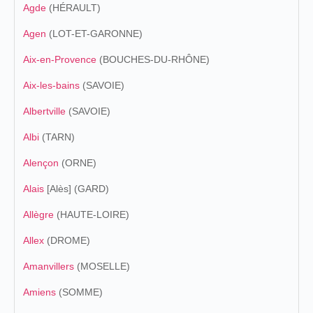
Agde
(HÉRAULT)
Agen
(LOT-ET-GARONNE)
Aix-en-Provence
(BOUCHES-DU-RHÔNE)
Aix-les-bains
(SAVOIE)
Albertville
(SAVOIE)
Albi
(TARN)
Alençon
(ORNE)
Alais
[Alès] (GARD)
Allègre
(HAUTE-LOIRE)
Allex
(DROME)
Amanvillers
(MOSELLE)
Amiens
(SOMME)