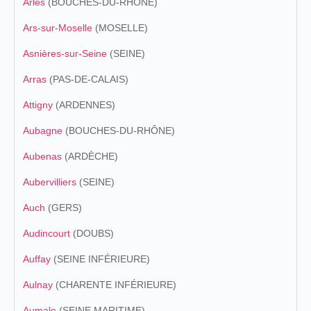
Arles
(BOUCHES-DU-RHÔNE)
Ars-sur-Moselle
(MOSELLE)
Asnières-sur-Seine
(SEINE)
Arras
(PAS-DE-CALAIS)
Attigny
(ARDENNES)
Aubagne
(BOUCHES-DU-RHÔNE)
Aubenas
(ARDÈCHE)
Aubervilliers
(SEINE)
Auch
(GERS)
Audincourt
(DOUBS)
Auffay
(SEINE INFÉRIEURE)
Aulnay
(CHARENTE INFÉRIEURE)
Aumale
(SEINE MARITIME)