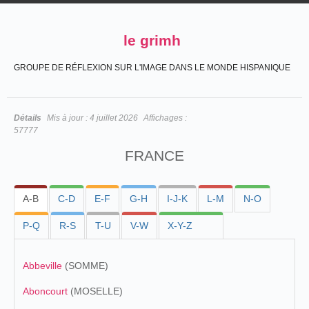
le grimh
GROUPE DE RÉFLEXION SUR L'IMAGE DANS LE MONDE HISPANIQUE
Détails
Mis à jour :
4 juillet 2026
Affichages :
57777
FRANCE
A-B
C-D
E-F
G-H
I-J-K
L-M
N-O
P-Q
R-S
T-U
V-W
X-Y-Z
Abbeville
(SOMME)
Aboncourt
(MOSELLE)