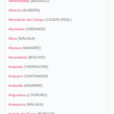
Almendralejo
(BADAJOZ)
Almería
(ALMERÍA)
Almodóvar del Campo
(CIUDAD REAL)
Alomartes
(GRENADE)
Álora
(MÁLAGA)
Alsasua
(NAVARRE)
Amorebieta
(BISCAYE)
Amposta
(TARRAGONE)
Ampuero
(SANTANDER)
Andosilla
(NAVARRE)
Anguciana
(LOGROÑO)
Antequera
(MÁLAGA)
Aranda de Duero
(BURGOS)