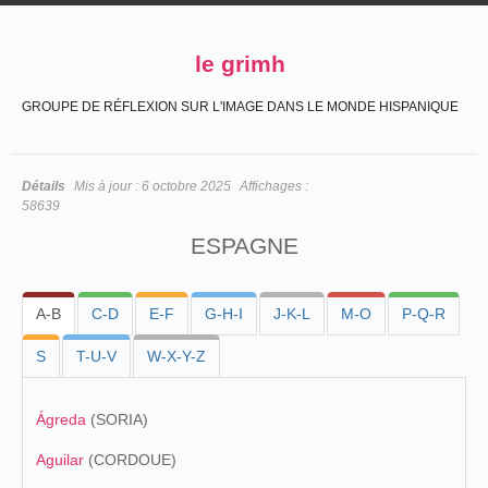
le grimh
GROUPE DE RÉFLEXION SUR L'IMAGE DANS LE MONDE HISPANIQUE
Détails
Mis à jour :
6 octobre 2025
Affichages :
58639
ESPAGNE
A-B
C-D
E-F
G-H-I
J-K-L
M-O
P-Q-R
S
T-U-V
W-X-Y-Z
Ágreda
(SORIA)
Aguilar
(CORDOUE)