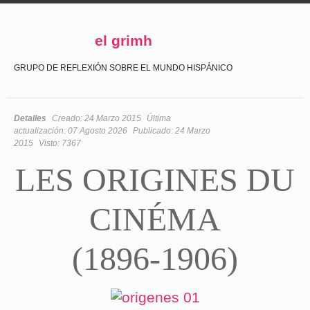
el grimh
GRUPO DE REFLEXIÓN SOBRE EL MUNDO HISPÁNICO
Detalles
Creado:
24 Marzo 2015
Última
actualización:
07 Agosto 2026
Publicado:
24 Marzo
2015
Visto:
7367
LES ORIGINES DU
CINÉMA
(1896-1906)