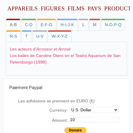
APPAREILS
FIGURES
FILMS
PAYS
PRODUCT
A-B
C-D
E-F-G
H-I-J-K
L
M
N-O-P-Q
R-S
T
U-V
W-X-Y-Z
Les acteurs d'
Arroseur et Arrosé
Los bailes de Caroline Otero en el Teatro Aquarium de San
Petersburgo (1898)
Paiement Paypal
Les adhésions se prennent en EURO (€)
Currency:
Amount: