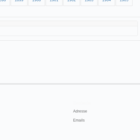
898
1899
1900
1901
1902
1903
1904
1905
Contacts
Adresse
Emails