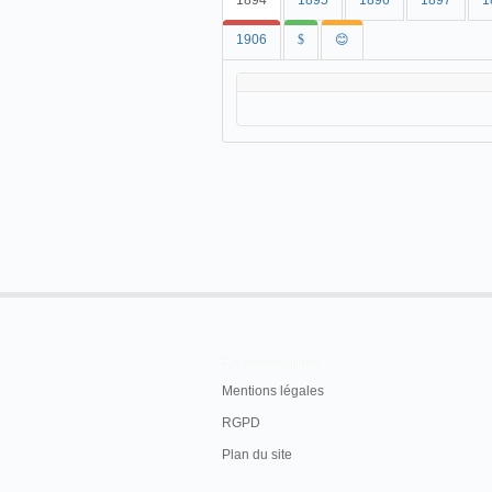
1894
1895
1896
1897
1
1906
$
😊
En savoir plus
Mentions légales
RGPD
Plan du site