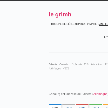
le grimh
GROUPE DE RÉFLEXION SUR L'IMAGE DANS L
AC
Détails
Création :
14 janvier 2024
Mis à jour :
22
Affichages :
4571
Cobourg est une ville de Bavière (
Allemagne