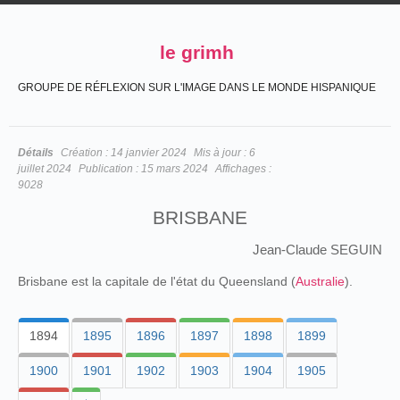
le grimh
GROUPE DE RÉFLEXION SUR L'IMAGE DANS LE MONDE HISPANIQUE
Détails
Création :
14 janvier 2024
Mis à jour :
6
juillet 2024
Publication :
15 mars 2024
Affichages :
9028
BRISBANE
Jean-Claude SEGUIN
Brisbane est la capitale de l'état du Queensland (
Australie
).
1894
1895
1896
1897
1898
1899
1900
1901
1902
1903
1904
1905