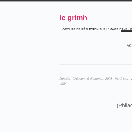
le grimh
GROUPE DE RÉFLEXION SUR L'IMAGE DANS L
AC
Détails
Création :
9 décembre 2023
Mis à jour :
4984
(Phila