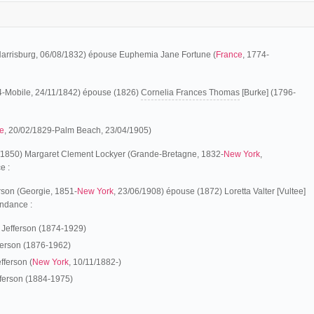
Harrisburg, 06/08/1832) épouse Euphemia Jane Fortune (
France
, 1774-
4-Mobile, 24/11/1842) épouse (1826)
Cornelia Frances Thomas
[Burke] (1796-
ie
, 20/02/1829-Palm Beach, 23/04/1905)
5/1850) Margaret Clement Lockyer (Grande-Bretagne, 1832-
New York
,
e :
rson (Georgie, 1851-
New York
, 23/06/1908) épouse (1872) Loretta Valter [Vultee]
ndance :
 Jefferson (1874-1929)
ferson (1876-1962)
fferson (
New York
, 10/11/1882-)
fferson (1884-1975)