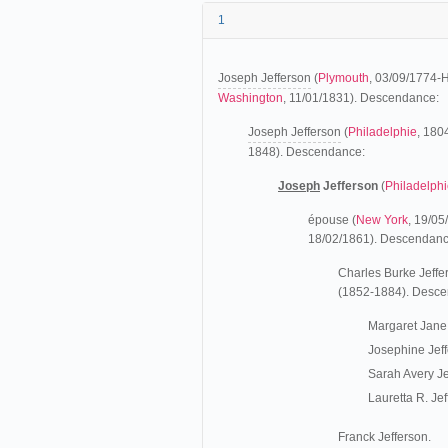
1
Joseph Jefferson
(
Plymouth
, 03/09/1774-
Washington
, 11/01/1831). Descendance:
Joseph Jefferson
(
Philadelphie
, 180
1848). Descendance:
Joseph
Jefferson
(
Philadelph
épouse (
New York
, 19/0
18/02/1861). Descendanc
Charles Burke Jeffe
(1852-1884). Desce
Margaret Jane
Josephine Jef
Sarah Avery Je
Lauretta R. Je
Franck Jefferson.