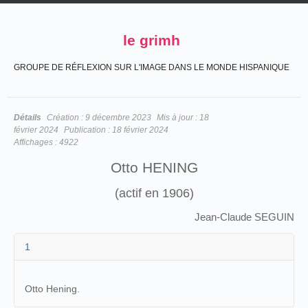
le grimh
GROUPE DE RÉFLEXION SUR L'IMAGE DANS LE MONDE HISPANIQUE
Détails
Création :
9 décembre 2023
Mis à jour :
18
février 2024
Publication :
18 février 2024
Affichages :
4922
Otto HENING
(actif en 1906)
Jean-Claude SEGUIN
1
Otto Hening.