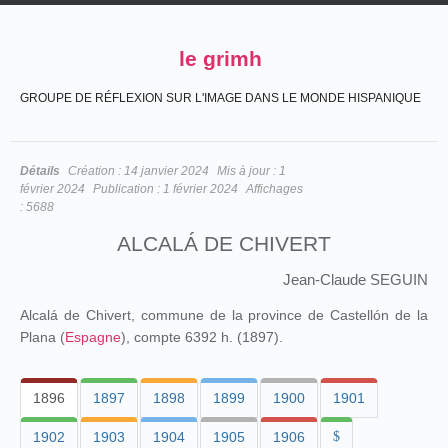
le grimh
GROUPE DE RÉFLEXION SUR L'IMAGE DANS LE MONDE HISPANIQUE
Détails
Création :
14 janvier 2024
Mis à jour :
1
février 2024
Publication :
1 février 2024
Affichages
:
5688
ALCALÁ DE CHIVERT
Jean-Claude SEGUIN
Alcalá de Chivert, commune de la province de Castellón de la
Plana (
Espagne
), compte 6392 h. (1897).
1896
1897
1898
1899
1900
1901
1902
1903
1904
1905
1906
$