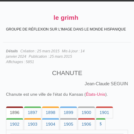
le grimh
GROUPE DE RÉFLEXION SUR L'IMAGE DANS LE MONDE HISPANIQUE
Détails
Création :
25 mars 2015
Mis à jour :
14
janvier 2024
Publication :
25 mars 2015
Affichages :
5851
CHANUTE
Jean-Claude SEGUIN
Chanute est une ville de l'état du Kansas (
États-Unis
).
1896
1897
1898
1899
1900
1901
1902
1903
1904
1905
1906
$