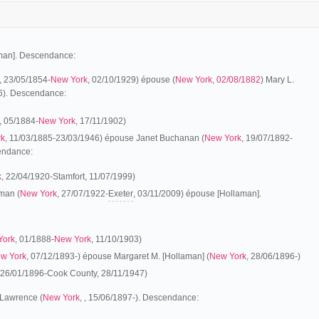
man]. Descendance:
, 23/05/1854-
New York
, 02/10/1929) épouse (
New York
,
02/08/1882
) Mary L.
6). Descendance:
, 05/1884-
New York
, 17/11/1902)
rk
, 11/03/1885-23/03/1946) épouse Janet Buchanan (
New York
, 19/07/1892-
endance:
k
, 22/04/1920-Stamfort, 11/07/1999)
man (
New York
, 27/07/1922-
Exeter
, 03/11/2009) épouse [Hollaman].
York
, 01/1888-
New York
, 11/10/1903)
w York
, 07/12/1893-) épouse Margaret M. [Hollaman] (
New York
, 28/06/1896-)
 26/01/1896-Cook County, 28/11/1947)
Lawrence (
New York
, , 15/06/1897-). Descendance: