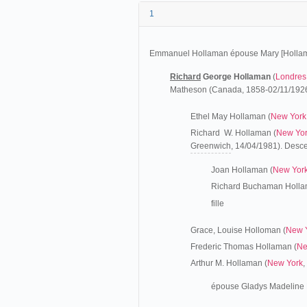
1
Emmanuel Hollaman épouse Mary [Holla
Richard
George Hollaman
(
Londres
Matheson (Canada, 1858-02/11/192
Ethel May Hollaman (
New York
Richard W. Hollaman (
New Yo
Greenwich
, 14/04/1981). Desc
Joan Hollaman (
New Yor
Richard Buchaman Holla
fille
Grace, Louise Holloman (
New 
Frederic Thomas Hollaman (
Ne
Arthur M. Hollaman (
New York
,
épouse Gladys Madeline 