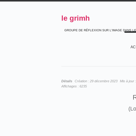
le grimh
GROUPE DE RÉFLEXION SUR L'IMAGE DANS L
AC
Détails
Création :
29 décembre 2023
Mis à jour 
Affichages :
6235
(L