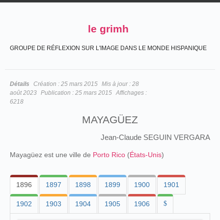
le grimh
GROUPE DE RÉFLEXION SUR L'IMAGE DANS LE MONDE HISPANIQUE
Détails
Création :
25 mars 2015
Mis à jour :
28
août 2023
Publication :
25 mars 2015
Affichages :
6218
MAYAGÜEZ
Jean-Claude SEGUIN VERGARA
Mayagüez est une ville de
Porto Rico
(
États-Unis
)
1896
1897
1898
1899
1900
1901
1902
1903
1904
1905
1906
$