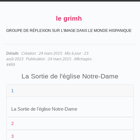
le grimh
GROUPE DE RÉFLEXION SUR L'IMAGE DANS LE MONDE HISPANIQUE
Détails
Création :
24 mars 2015
Mis à jour :
23
août 2023
Publication :
24 mars 2015
Affichages :
4469
La Sortie de l'église Notre-Dame
1
La Sortie de l'église Notre-Dame
2
3
1
A. Bonnet