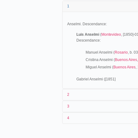
1
Anselmi. Descendance:
Luis Anselmi
(
Montevideo
, [1850]-
Descendance:
Manuel Anselmi (
Rosario
, b. 0
Cristina Anselmi (
Buenos Aires
Miguel Anselmi (
Buenos Aires
,
Gabriel Anselmi ([1851]
2
3
Los orígenes (1850-1896)
4
De origen uruguayo, Luis Anselmi se va
Gabriel Anselmi,
artista desde por lo men