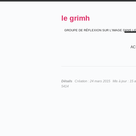
le grimh
GROUPE DE RÉFLEXION SUR L'IMAGE DANS L
AC
Détails
Création :
24 mars 2015
Mis à jour :
15 a
5414