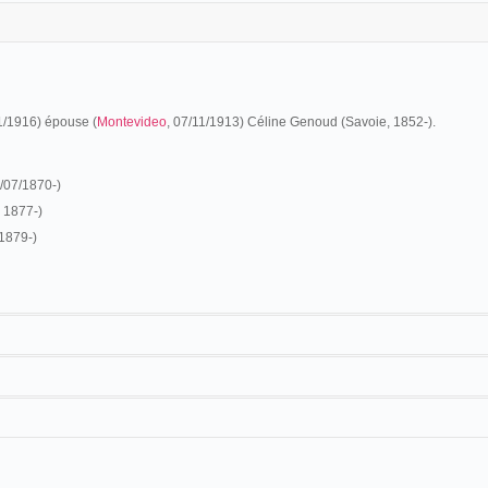
01/1916) épouse (
Montevideo
, 07/11/1913) Céline Genoud (Savoie, 1852-).
3/07/1870-)
, 1877-)
 1879-)
 a dedicar al mundo circense desde [1868]. También trabaja con su hermano
os 1869
. En el
censo de 1895
, reside en
Buenos Aires
con su mujer y sus hijos.