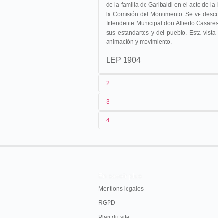
de la familia de Garibaldi en el acto de l
la Comisión del Monumento. Se ve descub
Intendente Municipal don Alberto Casares
sus estandartes y del pueblo. Esta vista
animación y movimiento.
LEP 1904
2
3
1
Lepage
2373
4
2
[
Eugène Py
]
3
19/06/1904
LA INAUGURACIÓN DEL MONUM
"El Presidente d
Con toda la pompa y esplendor que nosot
Caras y Car
En savoir plus
inauguró el domingo pasado el mon
connacionales.
Mentions légales
"
RGPD
Caras y Caretas
, nº 299, Buenos Aires, 25
Caras
y Car
Plan du site