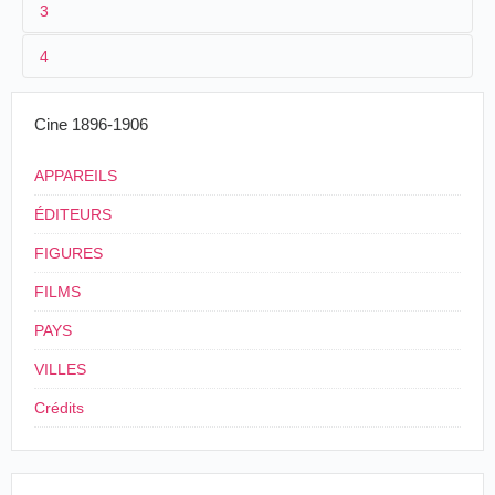
3
1
Lepage
2319
4
2
[
Eugène Py
]
3
1903
20 m
Cine 1896-1906
4
Argentine
.
APPAREILS
ÉDITEURS
FIGURES
FILMS
PAYS
VILLES
Crédits