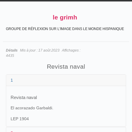
le grimh
GROUPE DE RÉFLEXION SUR L'IMAGE DANS LE MONDE HISPANIQUE
Détails
Mis à jour :
17 août 2023
Affichages :
4435
Revista naval
1
Revista naval
El acorazado Garbaldi.
LEP 1904