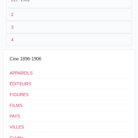
2
3
1
Lepage
2208-2217
4
2
[
Eugène Py
]
3
25/01/1902
200 m
Cine 1896-1906
"Voladura de un torpedo con 10 kilos de algodón-pólvora"
EN EL APOSTADERO DE RÍO
Caras y Caretas
, nº 174, Buenos Aires, 1º de febrero de 1902, p. [30].
SANTIAGO
APPAREILS
LA VISITA PRESIDENCIAL
Acompañado de los ministros de marina interior
ÉDITEURS
y agricultura, los jefes de las divisiones navales,
FIGURES
numerosos diputados y cohorte de personajes,
realizó el Presidente de la República, en la
FILMS
mañana del sábado anterior, su anunciada visita
al apostadero de Río Santiago.
PAYS
Caras y Caretas
, Buenos Aires, 1º de febrero de
VILLES
1902, p. [29].
Crédits