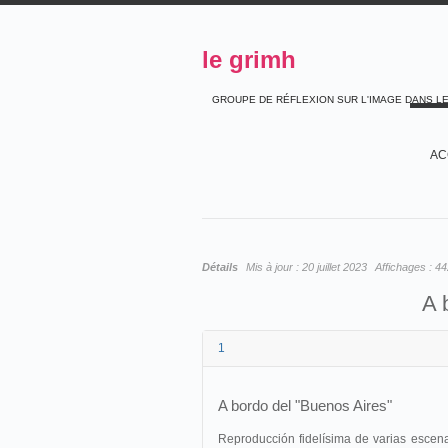
le grimh
GROUPE DE RÉFLEXION SUR L'IMAGE DANS L
AC
Détails
Mis à jour :
20 juillet 2023
Affichages :
44
A 
1
A bordo del "Buenos Aires"
Reproducción fidelísima de varias escen