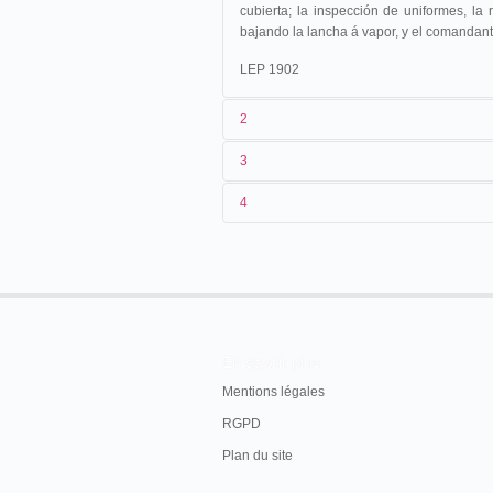
cubierta; la inspección de uniformes, la
bajando la lancha á vapor, y el comandante
LEP 1902
2
3
1
Lepage
2197
4
2
[
Eugène Py
]
3
1902
4
Argentine
En savoir plus
Mentions légales
RGPD
Plan du site