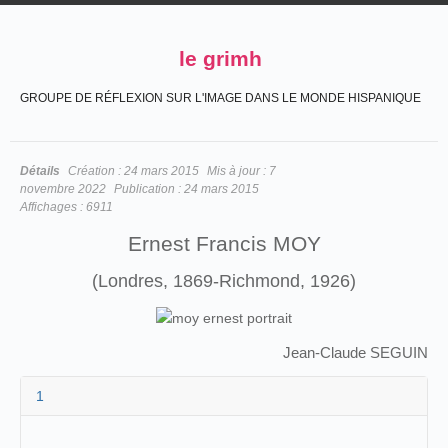
le grimh
GROUPE DE RÉFLEXION SUR L'IMAGE DANS LE MONDE HISPANIQUE
Détails
Création :
24 mars 2015
Mis à jour :
7
novembre 2022
Publication :
24 mars 2015
Affichages :
6911
Ernest Francis MOY
(Londres, 1869-Richmond, 1926)
Jean-Claude SEGUIN
1