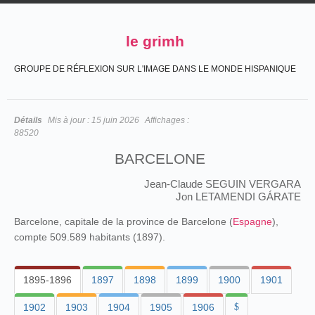
le grimh
GROUPE DE RÉFLEXION SUR L'IMAGE DANS LE MONDE HISPANIQUE
Détails
Mis à jour :
15 juin 2026
Affichages :
88520
BARCELONE
Jean-Claude SEGUIN VERGARA
Jon LETAMENDI GÁRATE
Barcelone, capitale de la province de Barcelone (
Espagne
),
compte 509.589 habitants (1897).
1895-1896
1897
1898
1899
1900
1901
1902
1903
1904
1905
1906
$