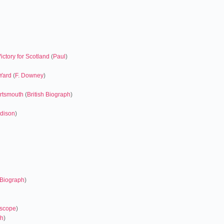
ictory for Scotland
(
Paul
)
Yard
(
F. Downey
)
ortsmouth
(
British Biograph
)
dison
)
h Biograph
)
oscope
)
ph
)