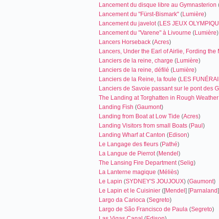
Lancement du disque libre au Gymnasterion
Lancement du "Fürst-Bismark"
(
Lumière
)
Lancement du javelot
(
LES JEUX OLYMPIQU
Lancement du "Varene" à Livourne
(
Lumière
)
Lancers Horseback
(
Acres
)
Lancers, Under the Earl of Airlie, Fording t
Lanciers de la reine, charge
(
Lumière
)
Lanciers de la reine, défilé
(
Lumière
)
Lanciers de la Reine, la foule
(
LES FUNÉRAI
Lanciers de Savoie passant sur le pont des 
The Landing at Torghatten in Rough Weather
Landing Fish
(
Gaumont
)
Landing from Boat at Low Tide
(
Acres
)
Landing Visitors from small Boats
(
Paul
)
Landing Wharf at Canton
(
Edison
)
Le Langage des fleurs
(
Pathé
)
La Langue de Pierrot
(
Mendel
)
The Lansing Fire Department
(
Selig
)
La Lanterne magique
(
Méliès
)
Le Lapin
(
SYDNEY'S JOUJOUX
) (
Gaumont
)
Le Lapin et le Cuisinier
([
Mendel
] [
Parnaland
Largo da Carioca
(
Segreto
)
Largo de São Francisco de Paula
(
Segreto
)
Las Vigas Canal
(
Edison
)