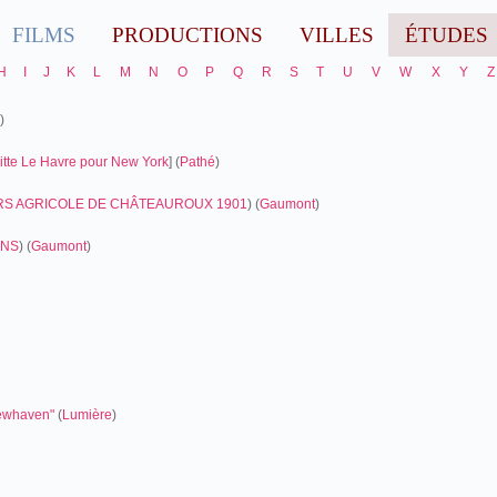
FILMS
PRODUCTIONS
VILLES
ÉTUDES
H
I
J
K
L
M
N
O
P
Q
R
S
T
U
V
W
X
Y
Z
)
uitte Le Havre pour New York
] (
Pathé
)
S AGRICOLE DE CHÂTEAUROUX 1901
) (
Gaumont
)
INS
) (
Gaumont
)
Newhaven"
(
Lumière
)