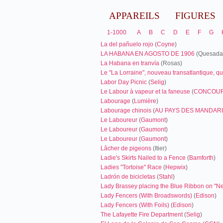
APPAREILS
FIGURES
1-1000
A
B
C
D
E
F
G
La del pañuelo rojo
(
Coyne
)
LA HABANA EN AGOSTO DE 1906
(Quesada
La Habana en tranvía
(Rosas)
Le "La Lorraine", nouveau transatlantique, q
Labor Day Picnic
(
Selig
)
Le Labour à vapeur et la faneuse
(
CONCOUR
Labourage
(
Lumière
)
Labourage chinois
(
AU PAYS DES MANDAR
Le Laboureur
(
Gaumont
)
Le Laboureur
(
Gaumont
)
Le Laboureur
(
Gaumont
)
Lâcher de pigeons
(Itier)
Ladie's Skirts Nailed to a Fence
(
Bamforth
)
Ladies "Tortoise" Race
(
Hepwix
)
Ladrón de bicicletas
(
Stahl
)
Lady Brassey placing the Blue Ribbon on "
Lady Fencers (With Broadswords)
(
Edison
)
Lady Fencers (With Foils)
(
Edison
)
The Lafayette Fire Department
(
Selig
)