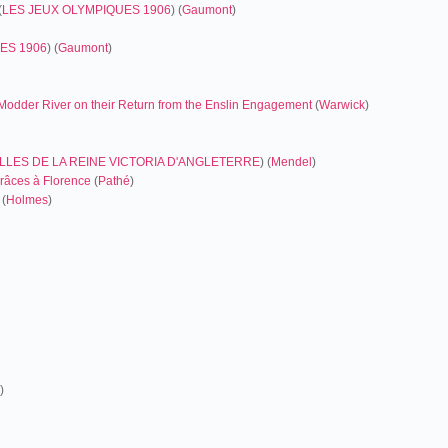
(
LES JEUX OLYMPIQUES 1906
) (
Gaumont
)
ES 1906
) (
Gaumont
)
he Modder River on their Return from the Enslin Engagement
(
Warwick
)
LLES DE LA REINE VICTORIA D'ANGLETERRE
) (
Mendel
)
Grâces à Florence
(
Pathé
)
(
Holmes
)
])