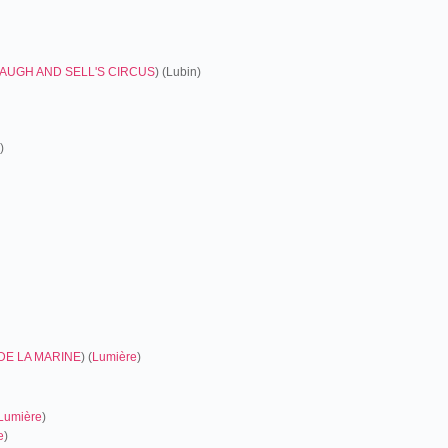
AUGH AND SELL'S CIRCUS
) (Lubin)
)
DE LA MARINE
) (
Lumière
)
Lumière
)
e
)