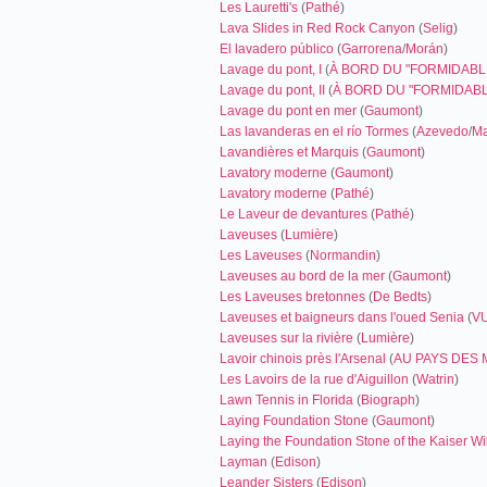
Les Lauretti's
(
Pathé
)
Lava Slides in Red Rock Canyon
(
Selig
)
El lavadero público
(
Garrorena
/
Morán
)
Lavage du pont, I
(
À BORD DU "FORMIDABL
Lavage du pont, II
(
À BORD DU "FORMIDABL
Lavage du pont en mer
(
Gaumont
)
Las lavanderas en el río Tormes
(
Azevedo
/
Ma
Lavandières et Marquis
(
Gaumont
)
Lavatory moderne
(
Gaumont
)
Lavatory moderne
(
Pathé
)
Le Laveur de devantures
(
Pathé
)
Laveuses
(
Lumière
)
Les Laveuses
(
Normandin
)
Laveuses au bord de la mer
(
Gaumont
)
Les Laveuses bretonnes
(
De Bedts
)
Laveuses et baigneurs dans l'oued Senia
(
V
Laveuses sur la rivière
(
Lumière
)
Lavoir chinois près l'Arsenal
(
AU PAYS DES
Les Lavoirs de la rue d'Aiguillon
(
Watrin
)
Lawn Tennis in Florida
(
Biograph
)
Laying Foundation Stone
(
Gaumont
)
Laying the Foundation Stone of the Kaiser 
Layman
(
Edison
)
Leander Sisters
(
Edison
)