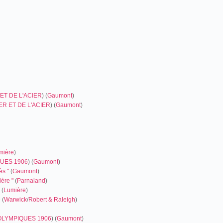
ET DE L'ACIER
) (
Gaumont
)
ER ET DE L'ACIER
) (
Gaumont
)
mière
)
UES 1906
) (
Gaumont
)
ès "
(
Gaumont
)
ère "
(
Parnaland
)
(
Lumière
)
e
(
Warwick
/
Robert & Raleigh
)
OLYMPIQUES 1906
) (
Gaumont
)