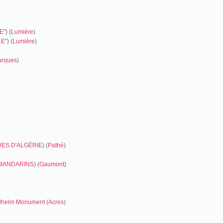
E"
) (
Lumière
)
E"
) (
Lumière
)
rques
)
UES D'ALGÉRIE
) (
Pathé
)
 MANDARINS
) (
Gaumont
)
Wilhelm Monument
(
Acres
)