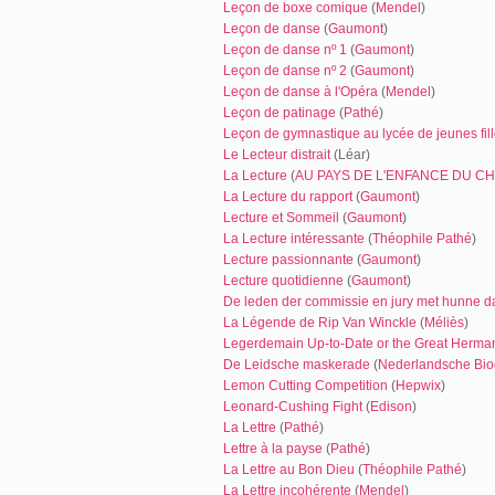
Leçon de boxe comique
(
Mendel
)
Leçon de danse
(
Gaumont
)
Leçon de danse nº 1
(
Gaumont
)
Leçon de danse nº 2
(
Gaumont
)
Leçon de danse à l'Opéra
(
Mendel
)
Leçon de patinage
(
Pathé
)
Leçon de gymnastique au lycée de jeunes fil
Le Lecteur distrait
(Léar)
La Lecture
(
AU PAYS DE L'ENFANCE DU CH
La Lecture du rapport
(
Gaumont
)
Lecture et Sommeil
(
Gaumont
)
La Lecture intéressante
(
Théophile Pathé
)
Lecture passionnante
(
Gaumont
)
Lecture quotidienne
(
Gaumont
)
De leden der commissie en jury met hunne
La Légende de Rip Van Winckle
(
Méliès
)
Legerdemain Up-to-Date or the Great Herm
De Leidsche maskerade
(
Nederlandsche Bio
Lemon Cutting Competition
(
Hepwix
)
Leonard-Cushing Fight
(
Edison
)
La Lettre
(
Pathé
)
Lettre à la payse
(
Pathé
)
La Lettre au Bon Dieu
(
Théophile Pathé
)
La Lettre incohérente
(
Mendel
)