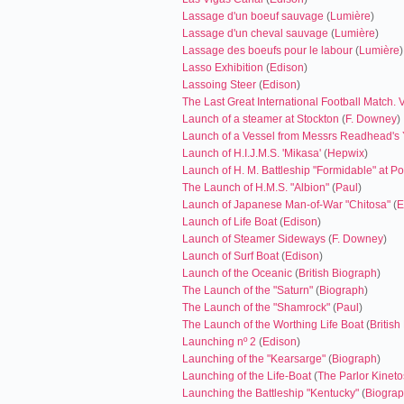
Lassage d'un boeuf sauvage
(
Lumière
)
Lassage d'un cheval sauvage
(
Lumière
)
Lassage des boeufs pour le labour
(
Lumière
)
Lasso Exhibition
(
Edison
)
Lassoing Steer
(
Edison
)
The Last Great International Football Match. V
Launch of a steamer at Stockton
(
F. Downey
)
Launch of a Vessel from Messrs Readhead's 
Launch of H.I.J.M.S. 'Mikasa'
(
Hepwix
)
Launch of H. M. Battleship "Formidable" at P
The Launch of H.M.S. "Albion"
(
Paul
)
Launch of Japanese Man-of-War "Chitosa"
(
E
Launch of Life Boat
(
Edison
)
Launch of Steamer Sideways
(
F. Downey
)
Launch of Surf Boat
(
Edison
)
Launch of the Oceanic
(
British Biograph
)
The Launch of the "Saturn"
(
Biograph
)
The Launch of the "Shamrock"
(
Paul
)
The Launch of the Worthing Life Boat
(
Britis
Launching nº 2
(
Edison
)
Launching of the "Kearsarge"
(
Biograph
)
Launching of the Life-Boat
(
The Parlor Kinet
Launching the Battleship "Kentucky"
(
Biogra