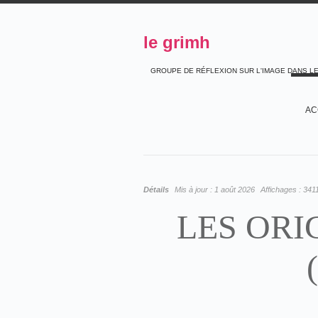
le grimh
GROUPE DE RÉFLEXION SUR L'IMAGE DANS L
AC
Détails
Mis à jour :
1 août 2026
Affichages :
341
LES ORI