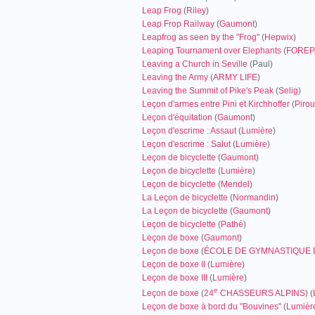
Leap Frog
(
Riley
)
Leap Frop Railway
(
Gaumont
)
Leapfrog as seen by the "Frog"
(
Hepwix
)
Leaping Tournament over Elephants
(
FOREP
Leaving a Church in Seville
(Paul)
Leaving the Army
(
ARMY LIFE
)
Leaving the Summit of Pike's Peak
(
Selig
)
Leçon d'armes entre Pini et Kirchhoffer
(
Pirou
Leçon d'équitation
(
Gaumont
)
Leçon d'escrime : Assaut
(
Lumière
)
Leçon d'escrime : Salut
(
Lumière
)
Leçon de bicyclette
(
Gaumont
)
Leçon de bicyclette
(
Lumière
)
Leçon de bicyclette
(
Mendel
)
La Leçon de bicyclette
(
Normandin
)
La Leçon de bicyclette
(
Gaumont
)
Leçon de bicyclette
(
Pathé
)
Leçon de boxe
(
Gaumont
)
Leçon de boxe
(
ÉCOLE DE GYMNASTIQUE 
Leçon de boxe II
(
Lumière
)
Leçon de boxe III
(
Lumière
)
e
Leçon de boxe
(
24
CHASSEURS ALPINS
) (
Leçon de boxe à bord du "Bouvines"
(
Lumièr