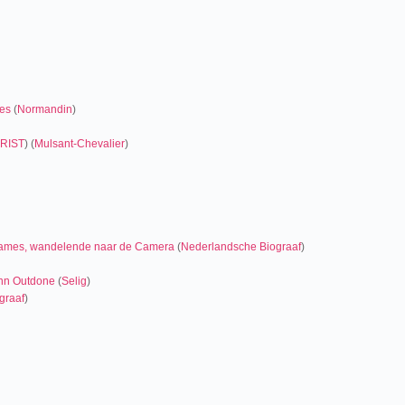
les
(
Normandin
)
RIST
) (
Mulsant-Chevalier
)
 dames, wandelende naar de Camera
(
Nederlandsche Biograaf
)
ann Outdone
(
Selig
)
graaf
)