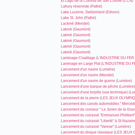
El Lago de la Colonia de San Cosme
(
CCN
)
Lahury réserviste
(
Pathé
)
Lake Lucerne, Switzerland
(
Edison
)
Lake St. John
(
Pathé
)
Lackmé
(
Mendel
)
Lakmé
(
Gaumont
)
Lakmé
(
Gaumont
)
Lakmé
(
Gaumont
)
Lakmé
(
Gaumont
)
Lakmé
(
Gaumont
)
Laminage-Cisaillage
(
L'INDUSTRIE DU FER 
Laminage en Large Plat
(
L'INDUSTRIE DU F
Lancement d'un navire
(
Lumière
)
Lancement d'un navire
(
Mendel
)
Lancement d'un navire de guerre
(
Lumière
)
Lancement d'une barque de pêche
(
Lumière
)
Lancement d'une torpille (vue technique)
(
Lu
Lancement de la pierre
(
LES JEUX OLYMPIQ
Lancement des canots automobiles " Mercéd
Lancement du croiseur " Le Jurien de la Gravi
Lancement du cuirassé "Emmanuel-Philibert"
Lancement du cuirassé "Liberté" à St-Nazair
Lancement du cuirassé "Varese"
(
Lumière
)
Lancement du disque classique
(
LES JEUX 