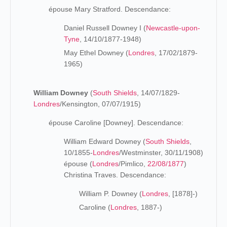
épouse Mary Stratford. Descendance:
Daniel Russell Downey I (
Newcastle-upon-
Tyne
, 14/10/1877-1948)
May Ethel Downey (
Londres
, 17/02/1879-
1965)
William Downey
(
South Shields
, 14/07/1829-
Londres
/Kensington, 07/07/1915)
épouse Caroline [Downey]. Descendance:
William Edward Downey (
South Shields
,
10/1855-
Londres
/Westminster, 30/11/1908)
épouse (
Londres
/Pimlico,
22/08/1877
)
Christina Traves. Descendance:
William P. Downey (
Londres
, [1878]-)
Caroline (
Londres
, 1887-)