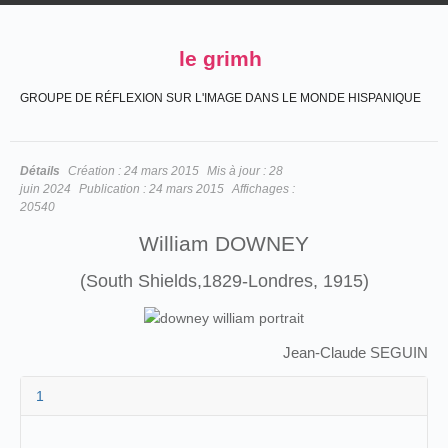
le grimh
GROUPE DE RÉFLEXION SUR L'IMAGE DANS LE MONDE HISPANIQUE
Détails
Création :
24 mars 2015
Mis à jour :
28
juin 2024
Publication :
24 mars 2015
Affichages :
20540
William DOWNEY
(South Shields,1829-Londres, 1915)
Jean-Claude SEGUIN
1