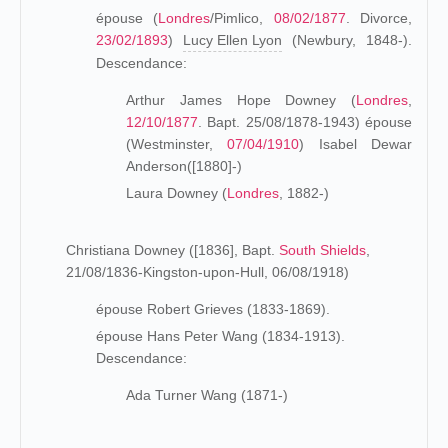
épouse (
Londres
/Pimlico,
08/02/1877
. Divorce,
23/02/1893
)
Lucy Ellen Lyon
(Newbury, 1848-).
Descendance:
Arthur James Hope Downey (
Londres
,
12/10/1877
. Bapt. 25/08/1878-1943) épouse
(Westminster,
07/04/1910
) Isabel Dewar
Anderson([1880]-)
Laura Downey (
Londres
, 1882-)
Christiana Downey ([1836], Bapt.
South Shields
,
21/08/1836-Kingston-upon-Hull, 06/08/1918)
épouse Robert Grieves (1833-1869).
épouse Hans Peter Wang (1834-1913).
Descendance:
Ada Turner Wang (1871-)