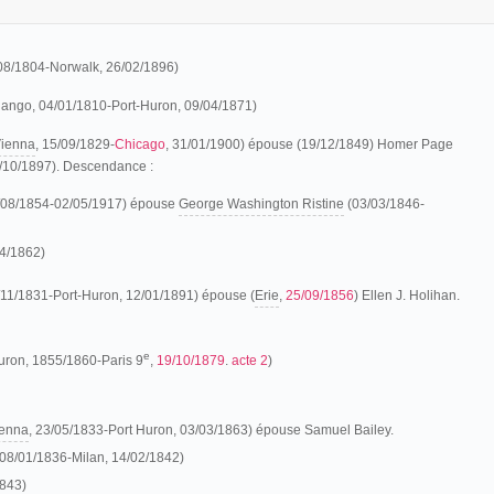
08/1804-Norwalk, 26/02/1896)
ngo, 04/01/1810-Port-Huron, 09/04/1871)
ienna
, 15/09/1829-
Chicago
, 31/01/1900) épouse (19/12/1849) Homer Page
1/10/1897). Descendance :
2/08/1854-02/05/1917) épouse
George Washington Ristine
(03/03/1846-
04/1862)
/11/1831-Port-Huron, 12/01/1891) épouse (
Erie
,
25/09/1856
) Ellen J. Holihan.
e
Huron, 1855/1860-Paris 9
,
19/10/1879
.
acte 2
)
enna
, 23/05/1833-Port Huron, 03/03/1863) épouse Samuel Bailey.
 08/01/1836-Milan, 14/02/1842)
843)