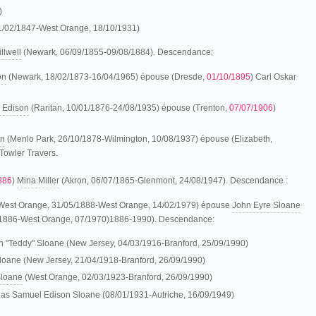
)
1/02/1847-West Orange, 18/10/1931)
llwell
(Newark, 06/09/1855-09/08/1884). Descendance:
on
(Newark, 18/02/1873-16/04/1965) épouse (Dresde,
01/10/1895
) Carl Oskar
 Edison
(Raritan, 10/01/1876-24/08/1935) épouse (Trenton,
07/07/1906
)
on
(Menlo Park, 26/10/1878-Wilmington, 10/08/1937) épouse (Elizabeth,
Towler Travers.
886
)
Mina Miller
(Akron, 06/07/1865-Glenmont, 24/08/1947). Descendance :
West Orange, 31/05/1888-West Orange, 14/02/1979) épouse
John Eyre Sloane
/1886-West Orange, 07/1970)1886-1990). Descendance:
 "Teddy" Sloane (New Jersey, 04/03/1916-Branford, 25/09/1990)
loane (New Jersey, 21/04/1918-Branford, 26/09/1990)
Sloane
(West Orange, 02/03/1923-Branford, 26/09/1990)
las Samuel Edison Sloane (08/01/1931-Autriche, 16/09/1949)