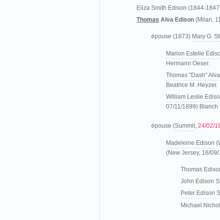
Eliza Smith Edison (1844-1847
Thomas
Alva Edison
(Milan, 1
épouse (1873)
Mary G. Sti
Marion Estelle Edis
Hermann Oeser.
Thomas "Dash" Alva
Beatrice M. Heyzer.
William Leslie Edis
07/11/1899) Blanch 
épouse (
Summit
,
24/02/1
Madeleine Edison
(
(New Jersey, 16/09
Thomas Edison
John Edison S
Peter Edison 
Michael Nicho