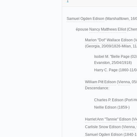
1
Samuel Ogden Edison
(Marshalltown, 16/
épouse
Nancy Matthews Elliot
(Chena
Marion "Dot" Wallace Edison
(
V
(Georgia, 20/09/1826-Milan, 1
Isobel M. "Belle Page (0
Evanston, 25/04/1918)
Harry C. Page (1860-11/
William Pitt Edison
(
Vienna
, 05
Descendance:
Charles P. Edison (Port-
Nellie Edison (1859-)
Harriet Ann "Tannie" Edison
(
Vi
Carlisle Snow Edison (
Vienna
,
Samuel Ogden Edison (1840-1