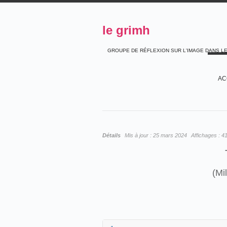
le grimh
GROUPE DE RÉFLEXION SUR L'IMAGE DANS L
AC
Détails
Mis à jour :
25 mars 2024
Affichages :
4
(Mi