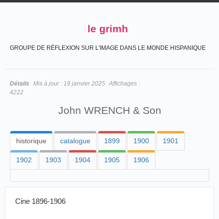
le grimh
GROUPE DE RÉFLEXION SUR L'IMAGE DANS LE MONDE HISPANIQUE
Détails
Mis à jour :
19 janvier 2025
Affichages :
4222
John WRENCH & Son
historique
catalogue
1899
1900
1901
1902
1903
1904
1905
1906
Cine 1896-1906