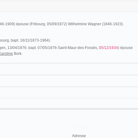
46-1909) épouse (Fribourg, 05/09/1872) Wilhelmine Wagner (1846-1923).
bourg, bapt. 16/11/1873-1964).
en, 13/04/1876. bapt. 07/05/1876-Saint-Maur-des-Fossés,
05/12/1934
) épouse
Karoline
Bork.
itte son pays en 1896:
nationalité allemande, aurait perdu cette
’art. 21 de la loi allemande en date du 1 er
magne en 1896, il aurait séjourné à l’étranger
Contacts
r 1922, p. 794-798.
Adresse