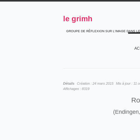
le grimh
GROUPE DE RÉFLEXION SUR L'IMAGE DANS L
AC
Détails
Création :
24 mars 2015
Mis à jour :
11 o
Affichages :
8319
Ro
(Endingen