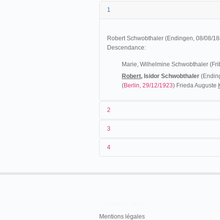
1
Robert Schwobthaler (Endingen, 08/08/18
Descendance:
Marie, Wilhelmine Schwobthaler (Fri
Robert,
Isidor Schwobthaler
(Ending
(
Berlin
,
29/12/1923
) Frieda Auguste
2
3
Robert Schwobthaler, citoyen allemand, qu
4
Schwobthaler, qui était originairement de 
nationalité, conformément aux dispositions de l
juin 1870, pour le motif qu’ayant quitté l’Alle
depuis cette année et jusqu’en 1914.
En savoir plus
er
Recueil des décisions des tribunaux
, 1
janvie
Mentions légales