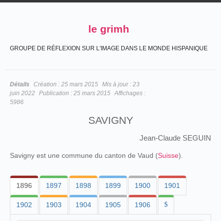
le grimh
GROUPE DE RÉFLEXION SUR L'IMAGE DANS LE MONDE HISPANIQUE
Détails
Création :
25 mars 2015
Mis à jour :
23
juin 2022
Publication :
25 mars 2015
Affichages :
5986
SAVIGNY
Jean-Claude SEGUIN
Savigny est une commune du canton de Vaud (
Suisse
).
1896
1897
1898
1899
1900
1901
1902
1903
1904
1905
1906
$