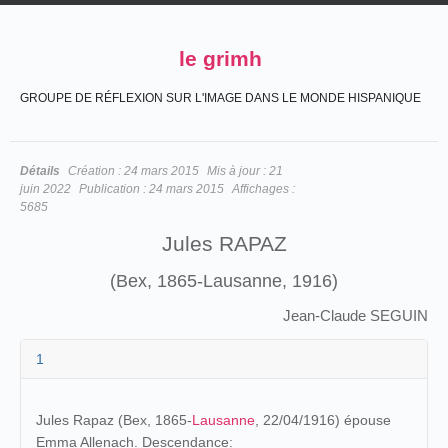
le grimh
GROUPE DE RÉFLEXION SUR L'IMAGE DANS LE MONDE HISPANIQUE
Détails
Création :
24 mars 2015
Mis à jour :
21
juin 2022
Publication :
24 mars 2015
Affichages :
5685
Jules RAPAZ
(Bex, 1865-Lausanne, 1916)
Jean-Claude SEGUIN
1
Jules Rapaz (Bex, 1865-
Lausanne
, 22/04/1916) épouse
Emma Allenach. Descendance: