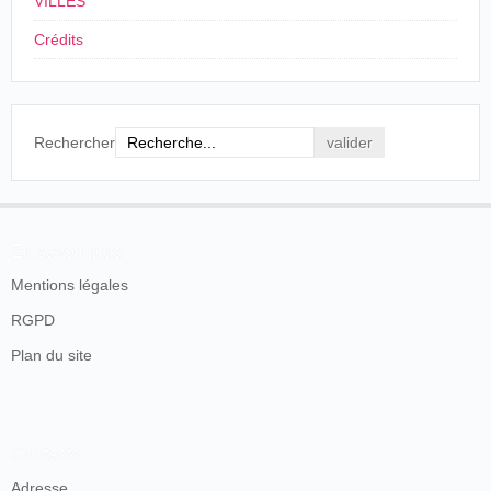
VILLES
Crédits
Rechercher
En savoir plus
Mentions légales
RGPD
Feuille d'avis de Lausanne
, Lausanne, jeudi 19 septembre 1901,
p. 9.
Plan du site
Son intérêt pour le cinématographe semble de très courte
durée. Il exploite pendant quelques un Cinématographe,
nommé "Le Merveilleux" à
Renens
(décembre 1903)
et
Lausanne
(janvier 1904). Au-delà il continue avec ses
Contacts
activités antérieures. Il décède en 1916 alors qu'il est
toujours électricien.
Adresse