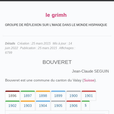
le grimh
GROUPE DE RÉFLEXION SUR L'IMAGE DANS LE MONDE HISPANIQUE
Détails
Création :
25 mars 2015
Mis à jour :
14
juin 2022
Publication :
25 mars 2015
Affichages :
6799
BOUVERET
Jean-Claude SEGUIN
Bouveret est une commune du canton du Valay (
Suisse
).
1896
1897
1898
1899
1900
1901
1902
1903
1904
1905
1906
$